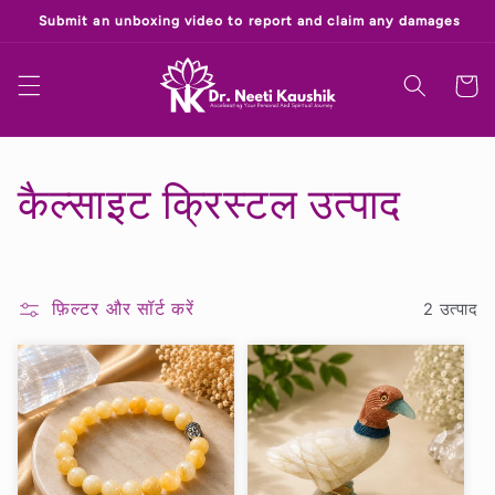
सामग्री
‎
पर जाएं
कार्ट
सं
कैल्साइट क्रिस्टल उत्पाद
ग्र
ह
फ़िल्टर और सॉर्ट करें
2 उत्पाद
: